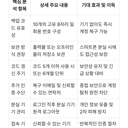
핵심 분
상세 주요 내용
기대 효과 및 이득
석 항목
백업 코
10개의 고유 8자리 일
기기 없이도 즉시
드 유효
회용 번호 구성
계정 복구 가능
성
보관 방
출력물 또는 오프라인
스마트폰 분실 시에
식 권장
물리 저장소 보관
도 접근성 보장
코드 갱
코드 5개 이하 사용 시
보안성 유지 및 긴
신 주기
또는 6개월 단위
급 상황 대비
추가 인
복구 이메일 및 신뢰할
중첩 보안으로 계정
증 수단
수 있는 연락처
탈취 원천 차단
분실 기
로그인 직후 분실 기기
개인 정보 유출 및
기 관리
원격 로그아웃
2차 피해 방지
접속 기
신뢰할 수 있는 기기
반복적인 인증 절차