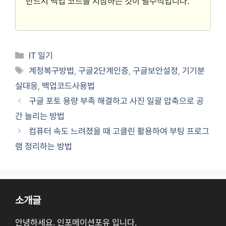
반드시 백업 코드를 지참하는 것이 필수적입니다.
Categories
IT 일기
Tags
계정복구방법
,
구글2단계인증
,
구글보안설정
,
기기분
실대응
,
백업코드사용법
구글 포토 용량 부족 해결하고 사진 일괄 압축으로 공
간 늘리는 방법
컴퓨터 속도 느려졌을 때 고클린 활용하여 부팅 프로그
램 정리하는 방법
소개글
안녕하세요. 인포메이션포유 입니다.