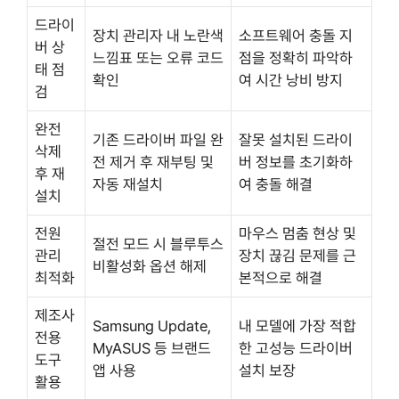
드라이
장치 관리자 내 노란색
소프트웨어 충돌 지
버 상
느낌표 또는 오류 코드
점을 정확히 파악하
태 점
확인
여 시간 낭비 방지
검
완전
기존 드라이버 파일 완
잘못 설치된 드라이
삭제
전 제거 후 재부팅 및
버 정보를 초기화하
후 재
자동 재설치
여 충돌 해결
설치
전원
마우스 멈춤 현상 및
절전 모드 시 블루투스
관리
장치 끊김 문제를 근
비활성화 옵션 해제
최적화
본적으로 해결
제조사
Samsung Update,
내 모델에 가장 적합
전용
MyASUS 등 브랜드
한 고성능 드라이버
도구
앱 사용
설치 보장
활용