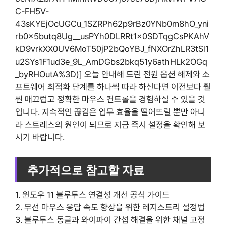
C-FH5V-
43sKYEjOcUGCu_1SZRPh62p9rBz0YNb0m8hO_yni
rb0x5butq8Ug__usPYh0DLRRt1x0SDTqgCsPKAhV
kD9vrkXX0UV6MoT50jP2bQoYBJ_fNXOrZhLR3tSl1
u2SYs1F1ud3e_9L_AmDGbs2bkq51y6athHLk2OGq
_byRHOutA%3D)] 오늘 안내해 드린 전원 옵션 해제와 소
프트웨어 최적화 단계를 하나씩 따라 하신다면 이전보다 훨
씬 매끄럽고 정확한 마우스 컨트롤을 경험하실 수 있을 것
입니다. 지속적인 끊김은 업무 효율을 떨어뜨릴 뿐만 아니
라 스트레스의 원인이 되므로 지금 즉시 설정을 확인해 보
시기 바랍니다.
추가적으로 참고할 자료
1. 윈도우 11 블루투스 연결성 개선 공식 가이드
2. 무선 마우스 응답 속도 향상을 위한 레지스트리 설정법
3. 블루투스 동글과 와이파이 간섭 해결을 위한 채널 고정