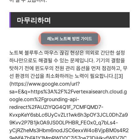
이 될 수 있습니다.
마무리하며
레노버 노트북 방전 가이드
노트북 블루투스 마우스 끊김 현상은 의외로 간단한 설정
하나만으로도 해결될 수 있는 문제입니다. 기기의 결함을
탓하기 전에 윈도우의 전원 관리 옵션을 먼저 점검하고, 무
선 환경의 간섭을 최소화하려는 노력이 필요합니다.[[3]
(https://www.google.com/url?
sa=E&q=https%3A%2F%2Fvertexaisearch.cloud.g
oogle.com%2Fgrounding-api-
redirect%2FAUZIYQG4Q1F_7CMFQMD7-
KvxpKeY6sbLc6UyCvZLt1wk6h3pOY3JCL0DhZa9
9Kvv2P7B1jkOA9JS0OLPHBR_FEOx0_q7bLs4-
yCjRZheMs3Hbm6nodJSC6exxW4oBVjpBM0s4R2
9eNfAZbFA1Y1MmRWD0C7j57oe73DjHkvfWFV7lC