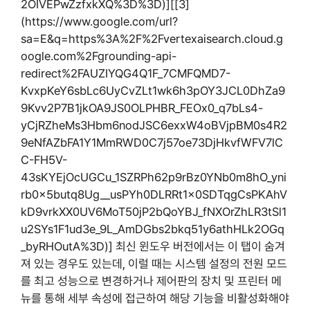
2OIVEPwZzfxkXQ%3D%3D)][[3]
(https://www.google.com/url?
sa=E&q=https%3A%2F%2Fvertexaisearch.cloud.g
oogle.com%2Fgrounding-api-
redirect%2FAUZIYQG4Q1F_7CMFQMD7-
KvxpKeY6sbLc6UyCvZLt1wk6h3pOY3JCL0DhZa9
9Kvv2P7B1jkOA9JS0OLPHBR_FEOx0_q7bLs4-
yCjRZheMs3Hbm6nodJSC6exxW4oBVjpBM0s4R2
9eNfAZbFA1Y1MmRWD0C7j57oe73DjHkvfWFV7lC
C-FH5V-
43sKYEjOcUGCu_1SZRPh62p9rBz0YNb0m8hO_yni
rb0x5butq8Ug__usPYh0DLRRt1x0SDTqgCsPKAhV
kD9vrkXX0UV6MoT50jP2bQoYBJ_fNXOrZhLR3tSl1
u2SYs1F1ud3e_9L_AmDGbs2bkq51y6athHLk2OGq
_byRHOutA%3D)] 최신 윈도우 버전에서는 이 탭이 숨겨
져 있는 경우도 있는데, 이럴 때는 시스템 설정의 전원 모드
를 최고 성능으로 변경하거나 제어판의 장치 및 프린터 메
뉴를 통해 세부 속성에 접근하여 해당 기능을 비활성화해야