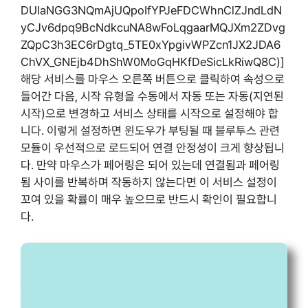
DUlaNGG3NQmAjUQpoIfYPJeFDCWhnClZJndLdN
yCJv6dpq9BcNdkcuNA8wFoLqgaarMQJXm2ZDvg
ZQpC3h3EC6rDgtq_5TE0xYpgivWPZcn1JX2JDA6
ChVX_GNEjb4DhShW0MoGqHKfDeSicLkRiwQ8C)]
해당 서비스를 마우스 오른쪽 버튼으로 클릭하여 속성으로
들어간 다음, 시작 유형을 수동에서 자동 또는 자동(지연된
시작)으로 변경하고 서비스 상태를 시작으로 설정해야 합
니다. 이렇게 설정하면 윈도우가 부팅될 때 블루투스 관련
모듈이 우선적으로 로드되어 연결 안정성이 크게 향상됩니
다. 만약 마우스가 페어링은 되어 있는데 연결됨과 페어링
됨 사이를 반복하며 작동하지 않는다면 이 서비스 설정이
꼬여 있을 확률이 매우 높으므로 반드시 확인이 필요합니
다.