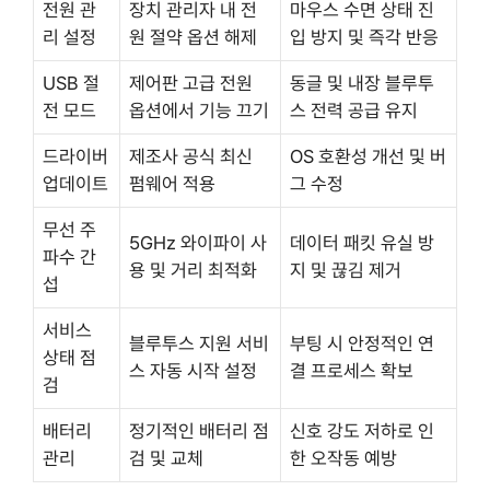
전원 관
장치 관리자 내 전
마우스 수면 상태 진
리 설정
원 절약 옵션 해제
입 방지 및 즉각 반응
USB 절
제어판 고급 전원
동글 및 내장 블루투
전 모드
옵션에서 기능 끄기
스 전력 공급 유지
드라이버
제조사 공식 최신
OS 호환성 개선 및 버
업데이트
펌웨어 적용
그 수정
무선 주
5GHz 와이파이 사
데이터 패킷 유실 방
파수 간
용 및 거리 최적화
지 및 끊김 제거
섭
서비스
블루투스 지원 서비
부팅 시 안정적인 연
상태 점
스 자동 시작 설정
결 프로세스 확보
검
배터리
정기적인 배터리 점
신호 강도 저하로 인
관리
검 및 교체
한 오작동 예방