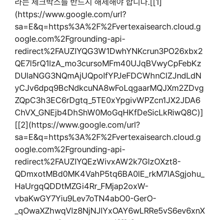
라는 체크박스를 반드시 해제해야 합니다.[[1]
(https://www.google.com/url?
sa=E&q=https%3A%2F%2Fvertexaisearch.cloud.g
oogle.com%2Fgrounding-api-
redirect%2FAUZIYQG3W1DwhYNKcrun3PO26xbx2
QE7l5rQ1lzA_mo3cursoMFm40UJqBVwyCpFebKz
DUlaNGG3NQmAjUQpoIfYPJeFDCWhnClZJndLdN
yCJv6dpq9BcNdkcuNA8wFoLqgaarMQJXm2ZDvg
ZQpC3h3EC6rDgtq_5TE0xYpgivWPZcn1JX2JDA6
ChVX_GNEjb4DhShW0MoGqHKfDeSicLkRiwQ8C)]
[[2](https://www.google.com/url?
sa=E&q=https%3A%2F%2Fvertexaisearch.cloud.g
oogle.com%2Fgrounding-api-
redirect%2FAUZIYQEzWivxAW2k7GIzOXzt8-
QDmxotMBd0MK4VahP5tq6BA0lE_rkM7lASgjohu_
HaUrgqQDDtMZGi4Rr_FMjap2oxW-
vbaKwGY7Yiu9Lev7oTN4abO0-GerO-
_qOwaXZhwqVlz8NjNJlYxOAY6wLRRe5vS6ev6xnX