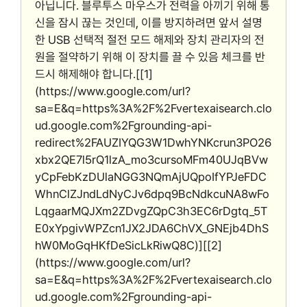
아닙니다. 블루투스 마우스가 전력을 아끼기 위해 통
신을 잠시 끊는 것인데, 이를 방지하려면 앞서 설명
한 USB 선택적 절전 모드 해제와 장치 관리자의 전
원을 절약하기 위해 이 장치를 끌 수 있음 체크를 반
드시 해제해야 합니다.[[1]
(https://www.google.com/url?
sa=E&q=https%3A%2F%2Fvertexaisearch.clo
ud.google.com%2Fgrounding-api-
redirect%2FAUZIYQG3W1DwhYNKcrun3PO26
xbx2QE7l5rQ1lzA_mo3cursoMFm40UJqBVw
yCpFebKzDUlaNGG3NQmAjUQpoIfYPJeFDC
WhnClZJndLdNyCJv6dpq9BcNdkcuNA8wFo
LqgaarMQJXm2ZDvgZQpC3h3EC6rDgtq_5T
E0xYpgivWPZcn1JX2JDA6ChVX_GNEjb4DhS
hW0MoGqHKfDeSicLkRiwQ8C)][[2]
(https://www.google.com/url?
sa=E&q=https%3A%2F%2Fvertexaisearch.clo
ud.google.com%2Fgrounding-api-