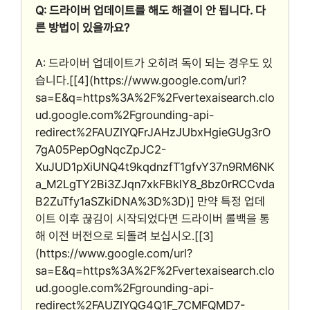
Q: 드라이버 업데이트를 해도 해결이 안 됩니다. 다
른 방법이 있을까요?
A: 드라이버 업데이트가 오히려 독이 되는 경우도 있
습니다.[[4](https://www.google.com/url?
sa=E&q=https%3A%2F%2Fvertexaisearch.clo
ud.google.com%2Fgrounding-api-
redirect%2FAUZIYQFrJAHzJUbxHgieGUg3rO
7gA05PepOgNqcZpJC2-
XuJUD1pXiUNQ4t9kqdnzfT1gfvY37n9RM6NK
a_M2LgTY2Bi3ZJqn7xkFBklY8_8bz0rRCCvda
B2ZuTfy1aSZkiDNA%3D%3D)] 만약 특정 업데
이트 이후 끊김이 시작되었다면 드라이버 롤백을 통
해 이전 버전으로 되돌려 보십시오.[[3]
(https://www.google.com/url?
sa=E&q=https%3A%2F%2Fvertexaisearch.clo
ud.google.com%2Fgrounding-api-
redirect%2FAUZIYQG4Q1F_7CMFQMD7-