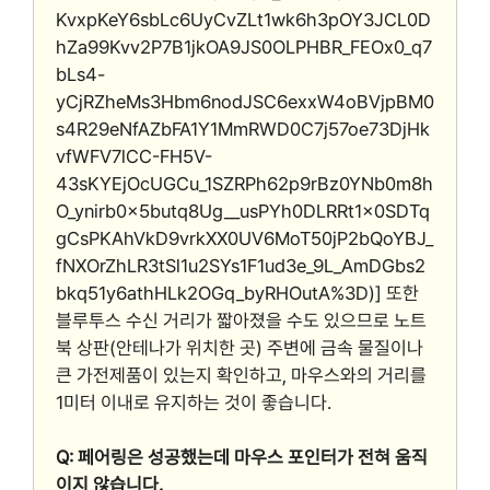
KvxpKeY6sbLc6UyCvZLt1wk6h3pOY3JCL0D
hZa99Kvv2P7B1jkOA9JS0OLPHBR_FEOx0_q7
bLs4-
yCjRZheMs3Hbm6nodJSC6exxW4oBVjpBM0
s4R29eNfAZbFA1Y1MmRWD0C7j57oe73DjHk
vfWFV7lCC-FH5V-
43sKYEjOcUGCu_1SZRPh62p9rBz0YNb0m8h
O_ynirb0x5butq8Ug__usPYh0DLRRt1x0SDTq
gCsPKAhVkD9vrkXX0UV6MoT50jP2bQoYBJ_
fNXOrZhLR3tSl1u2SYs1F1ud3e_9L_AmDGbs2
bkq51y6athHLk2OGq_byRHOutA%3D)] 또한
블루투스 수신 거리가 짧아졌을 수도 있으므로 노트
북 상판(안테나가 위치한 곳) 주변에 금속 물질이나
큰 가전제품이 있는지 확인하고, 마우스와의 거리를
1미터 이내로 유지하는 것이 좋습니다.
Q: 페어링은 성공했는데 마우스 포인터가 전혀 움직
이지 않습니다.