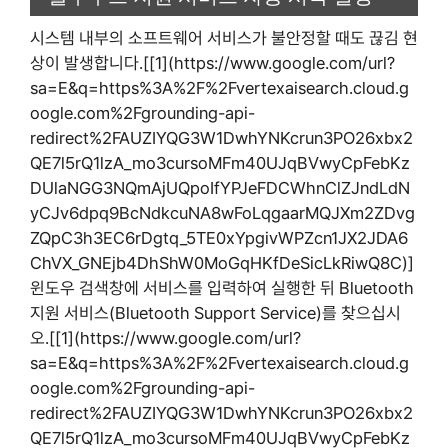
시스템 내부의 소프트웨어 서비스가 불안정할 때도 끊김 현
상이 발생합니다.[[1](https://www.google.com/url?
sa=E&q=https%3A%2F%2Fvertexaisearch.cloud.g
oogle.com%2Fgrounding-api-
redirect%2FAUZIYQG3W1DwhYNKcrun3PO26xbx2
QE7l5rQ1lzA_mo3cursoMFm40UJqBVwyCpFebKz
DUlaNGG3NQmAjUQpoIfYPJeFDCWhnClZJndLdN
yCJv6dpq9BcNdkcuNA8wFoLqgaarMQJXm2ZDvg
ZQpC3h3EC6rDgtq_5TE0xYpgivWPZcn1JX2JDA6
ChVX_GNEjb4DhShW0MoGqHKfDeSicLkRiwQ8C)]
윈도우 검색창에 서비스를 입력하여 실행한 뒤 Bluetooth
지원 서비스(Bluetooth Support Service)를 찾으십시
오.[[1](https://www.google.com/url?
sa=E&q=https%3A%2F%2Fvertexaisearch.cloud.g
oogle.com%2Fgrounding-api-
redirect%2FAUZIYQG3W1DwhYNKcrun3PO26xbx2
QE7l5rQ1lzA_mo3cursoMFm40UJqBVwyCpFebKz