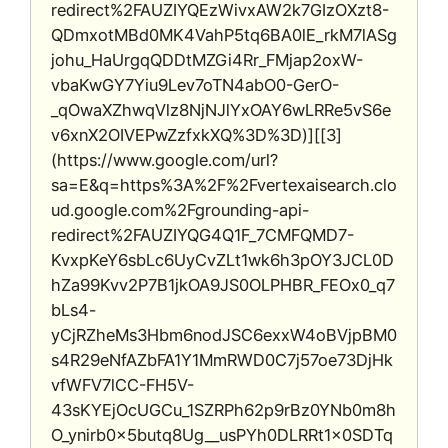
redirect%2FAUZIYQEzWivxAW2k7GIzOXzt8-
QDmxotMBd0MK4VahP5tq6BA0lE_rkM7lASg
johu_HaUrgqQDDtMZGi4Rr_FMjap2oxW-
vbaKwGY7Yiu9Lev7oTN4abO0-GerO-
_qOwaXZhwqVlz8NjNJlYxOAY6wLRRe5vS6e
v6xnX2OIVEPwZzfxkXQ%3D%3D)][[3]
(https://www.google.com/url?
sa=E&q=https%3A%2F%2Fvertexaisearch.clo
ud.google.com%2Fgrounding-api-
redirect%2FAUZIYQG4Q1F_7CMFQMD7-
KvxpKeY6sbLc6UyCvZLt1wk6h3pOY3JCL0D
hZa99Kvv2P7B1jkOA9JS0OLPHBR_FEOx0_q7
bLs4-
yCjRZheMs3Hbm6nodJSC6exxW4oBVjpBM0
s4R29eNfAZbFA1Y1MmRWD0C7j57oe73DjHk
vfWFV7lCC-FH5V-
43sKYEjOcUGCu_1SZRPh62p9rBz0YNb0m8h
O_ynirb0x5butq8Ug__usPYh0DLRRt1x0SDTq