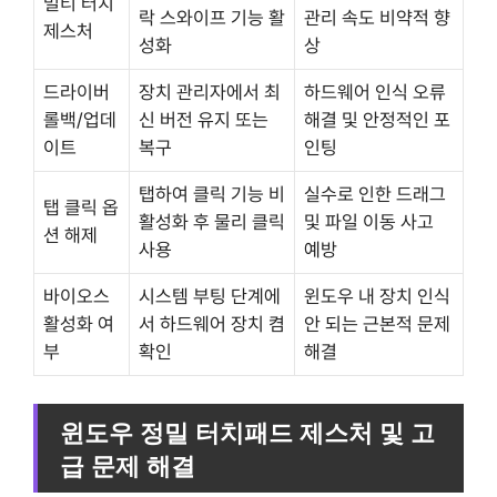
멀티 터치
락 스와이프 기능 활
관리 속도 비약적 향
제스처
성화
상
드라이버
장치 관리자에서 최
하드웨어 인식 오류
롤백/업데
신 버전 유지 또는
해결 및 안정적인 포
이트
복구
인팅
탭하여 클릭 기능 비
실수로 인한 드래그
탭 클릭 옵
활성화 후 물리 클릭
및 파일 이동 사고
션 해제
사용
예방
바이오스
시스템 부팅 단계에
윈도우 내 장치 인식
활성화 여
서 하드웨어 장치 켬
안 되는 근본적 문제
부
확인
해결
윈도우 정밀 터치패드 제스처 및 고
급 문제 해결