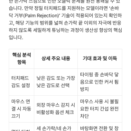
한 손가락 스침으로 인한 오클릭 문제를 원천 봉쇄할 수 있
습니다. 만약 정밀 터치패드를 지원하는 모델이라면 ‘손바
닥 거부(Palm Rejection)’ 기술이 적용되어 있는지 확인하
고, 해당 기능의 범위를 넓혀 손가락 끝 이외의 자극에 반응
하지 않도록 세밀하게 튜닝하는 과정이 생산성 향상의 핵심
입니다.
핵심 분석
상세 주요 내용
기대 효과 및 이득
항목
타이핑 중 손바닥 닿
터치패드
낮은 감도 또는 가장
음으로 인한 커서 튐
감도 설정
낮은 감도로 선택
방지
마우스 연
마우스 사용 시 불필
외장 마우스 감지 시
결 시 자동
요한 터치 간섭 완전
비활성화 옵션 체크
끄기
차단
세 손가락/네 손가
바탕화면 전환 및 창