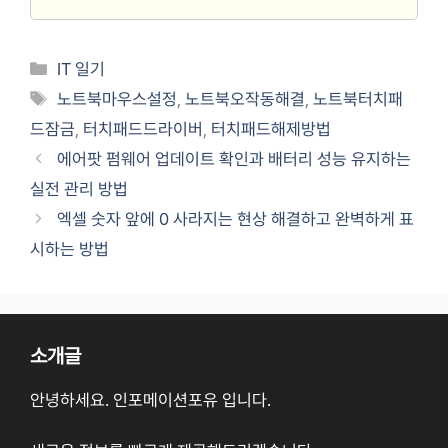
Categories
IT 일기
Tags
노트북마우스설정
,
노트북오작동해결
,
노트북터치패
드잠금
,
터치패드드라이버
,
터치패드해제방법
에어팟 펌웨어 업데이트 확인과 배터리 성능 유지하는
실전 관리 방법
엑셀 숫자 앞에 0 사라지는 현상 해결하고 완벽하게 표
시하는 방법
소개글
안녕하세요. 인포메이션포유 입니다.