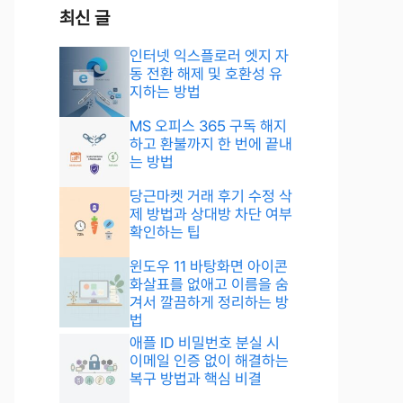
최신 글
인터넷 익스플로러 엣지 자
동 전환 해제 및 호환성 유
지하는 방법
MS 오피스 365 구독 해지
하고 환불까지 한 번에 끝내
는 방법
당근마켓 거래 후기 수정 삭
제 방법과 상대방 차단 여부
확인하는 팁
윈도우 11 바탕화면 아이콘
화살표를 없애고 이름을 숨
겨서 깔끔하게 정리하는 방
법
애플 ID 비밀번호 분실 시
이메일 인증 없이 해결하는
복구 방법과 핵심 비결