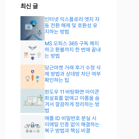
최신 글
인터넷 익스플로러 엣지 자
동 전환 해제 및 호환성 유
지하는 방법
MS 오피스 365 구독 해지
하고 환불까지 한 번에 끝내
는 방법
당근마켓 거래 후기 수정 삭
제 방법과 상대방 차단 여부
확인하는 팁
윈도우 11 바탕화면 아이콘
화살표를 없애고 이름을 숨
겨서 깔끔하게 정리하는 방
법
애플 ID 비밀번호 분실 시
이메일 인증 없이 해결하는
복구 방법과 핵심 비결