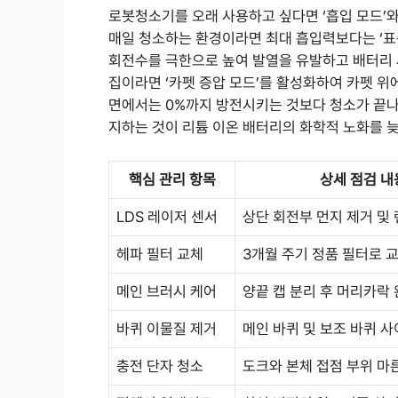
로봇청소기를 오래 사용하고 싶다면 ‘흡입 모드’와
매일 청소하는 환경이라면 최대 흡입력보다는 ‘표준
회전수를 극한으로 높여 발열을 유발하고 배터리 
집이라면 ‘카펫 증압 모드’를 활성화하여 카펫 위
면에서는 0%까지 방전시키는 것보다 청소가 끝나면
지하는 것이 리튬 이온 배터리의 화학적 노화를 
핵심 관리 항목
상세 점검 내
LDS 레이저 센서
상단 회전부 먼지 제거 및
헤파 필터 교체
3개월 주기 정품 필터로 
메인 브러시 케어
양끝 캡 분리 후 머리카락
바퀴 이물질 제거
메인 바퀴 및 보조 바퀴 사
충전 단자 청소
도크와 본체 접점 부위 마