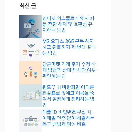
최신 글
인터넷 익스플로러 엣지 자
동 전환 해제 및 호환성 유
지하는 방법
MS 오피스 365 구독 해지
하고 환불까지 한 번에 끝내
는 방법
당근마켓 거래 후기 수정 삭
제 방법과 상대방 차단 여부
확인하는 팁
윈도우 11 바탕화면 아이콘
화살표를 없애고 이름을 숨
겨서 깔끔하게 정리하는 방
법
애플 ID 비밀번호 분실 시
이메일 인증 없이 해결하는
복구 방법과 핵심 비결