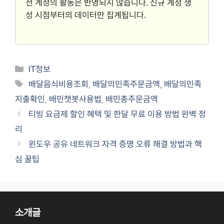
전 계정의 활동은 반영되지 않습니다. 신규 계정 생
성 시점부터의 데이터만 집계됩니다.
Categories
IT정보
Tags
배달음식비용조회
,
배달의민족주문금액
,
배달의민족
지출확인
,
배민챗봇사용법
,
배민총주문금액
티빙 요금제 할인 혜택 및 한달 무료 이용 방법 완벽 정
리
윈도우 공유 네트워크 자격 증명 오류 해결 방법과 핵
심 꿀팁
소개글