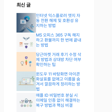
최신 글
인터넷 익스플로러 엣지 자
동 전환 해제 및 호환성 유
지하는 방법
MS 오피스 365 구독 해지
하고 환불까지 한 번에 끝내
는 방법
당근마켓 거래 후기 수정 삭
제 방법과 상대방 차단 여부
확인하는 팁
윈도우 11 바탕화면 아이콘
화살표를 없애고 이름을 숨
겨서 깔끔하게 정리하는 방
법
애플 ID 비밀번호 분실 시
이메일 인증 없이 해결하는
복구 방법과 핵심 비결