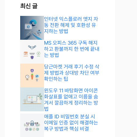
최신 글
인터넷 익스플로러 엣지 자
동 전환 해제 및 호환성 유
지하는 방법
MS 오피스 365 구독 해지
하고 환불까지 한 번에 끝내
는 방법
당근마켓 거래 후기 수정 삭
제 방법과 상대방 차단 여부
확인하는 팁
윈도우 11 바탕화면 아이콘
화살표를 없애고 이름을 숨
겨서 깔끔하게 정리하는 방
법
애플 ID 비밀번호 분실 시
이메일 인증 없이 해결하는
복구 방법과 핵심 비결