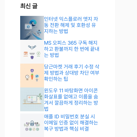
최신 글
인터넷 익스플로러 엣지 자
동 전환 해제 및 호환성 유
지하는 방법
MS 오피스 365 구독 해지
하고 환불까지 한 번에 끝내
는 방법
당근마켓 거래 후기 수정 삭
제 방법과 상대방 차단 여부
확인하는 팁
윈도우 11 바탕화면 아이콘
화살표를 없애고 이름을 숨
겨서 깔끔하게 정리하는 방
법
애플 ID 비밀번호 분실 시
이메일 인증 없이 해결하는
복구 방법과 핵심 비결