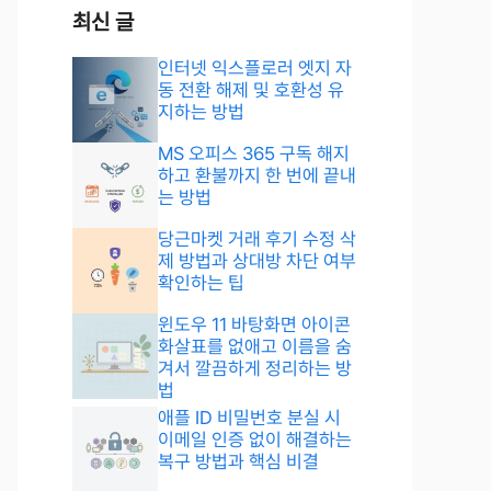
최신 글
인터넷 익스플로러 엣지 자
동 전환 해제 및 호환성 유
지하는 방법
MS 오피스 365 구독 해지
하고 환불까지 한 번에 끝내
는 방법
당근마켓 거래 후기 수정 삭
제 방법과 상대방 차단 여부
확인하는 팁
윈도우 11 바탕화면 아이콘
화살표를 없애고 이름을 숨
겨서 깔끔하게 정리하는 방
법
애플 ID 비밀번호 분실 시
이메일 인증 없이 해결하는
복구 방법과 핵심 비결