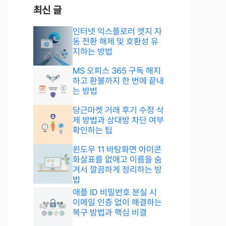
최신 글
인터넷 익스플로러 엣지 자
동 전환 해제 및 호환성 유
지하는 방법
MS 오피스 365 구독 해지
하고 환불까지 한 번에 끝내
는 방법
당근마켓 거래 후기 수정 삭
제 방법과 상대방 차단 여부
확인하는 팁
윈도우 11 바탕화면 아이콘
화살표를 없애고 이름을 숨
겨서 깔끔하게 정리하는 방
법
애플 ID 비밀번호 분실 시
이메일 인증 없이 해결하는
복구 방법과 핵심 비결