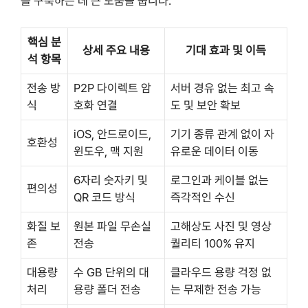
를 구축하는 데 큰 도움을 줍니다.
핵심 분
상세 주요 내용
기대 효과 및 이득
석 항목
전송 방
P2P 다이렉트 암
서버 경유 없는 최고 속
식
호화 연결
도 및 보안 확보
iOS, 안드로이드,
기기 종류 관계 없이 자
호환성
윈도우, 맥 지원
유로운 데이터 이동
6자리 숫자키 및
로그인과 케이블 없는
편의성
QR 코드 방식
즉각적인 수신
화질 보
원본 파일 무손실
고해상도 사진 및 영상
존
전송
퀄리티 100% 유지
대용량
수 GB 단위의 대
클라우드 용량 걱정 없
처리
용량 폴더 전송
는 무제한 전송 가능