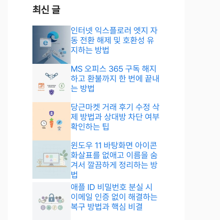
최신 글
인터넷 익스플로러 엣지 자
동 전환 해제 및 호환성 유
지하는 방법
MS 오피스 365 구독 해지
하고 환불까지 한 번에 끝내
는 방법
당근마켓 거래 후기 수정 삭
제 방법과 상대방 차단 여부
확인하는 팁
윈도우 11 바탕화면 아이콘
화살표를 없애고 이름을 숨
겨서 깔끔하게 정리하는 방
법
애플 ID 비밀번호 분실 시
이메일 인증 없이 해결하는
복구 방법과 핵심 비결