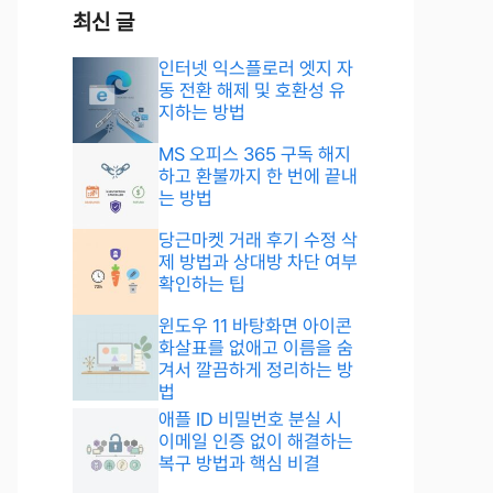
최신 글
인터넷 익스플로러 엣지 자
동 전환 해제 및 호환성 유
지하는 방법
MS 오피스 365 구독 해지
하고 환불까지 한 번에 끝내
는 방법
당근마켓 거래 후기 수정 삭
제 방법과 상대방 차단 여부
확인하는 팁
윈도우 11 바탕화면 아이콘
화살표를 없애고 이름을 숨
겨서 깔끔하게 정리하는 방
법
애플 ID 비밀번호 분실 시
이메일 인증 없이 해결하는
복구 방법과 핵심 비결