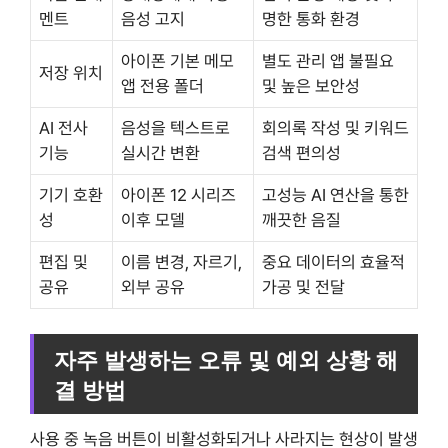
멘트
음성 고지
명한 통화 환경
아이폰 기본 메모
별도 관리 앱 불필요
저장 위치
앱 전용 폴더
및 높은 보안성
AI 전사
음성을 텍스트로
회의록 작성 및 키워드
기능
실시간 변환
검색 편의성
기기 호환
아이폰 12 시리즈
고성능 AI 연산을 통한
성
이후 모델
깨끗한 음질
편집 및
이름 변경, 자르기,
중요 데이터의 효율적
공유
외부 공유
가공 및 전달
자주 발생하는 오류 및 예외 상황 해
결 방법
사용 중 녹음 버튼이 비활성화되거나 사라지는 현상이 발생