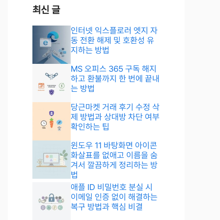
최신 글
인터넷 익스플로러 엣지 자
동 전환 해제 및 호환성 유
지하는 방법
MS 오피스 365 구독 해지
하고 환불까지 한 번에 끝내
는 방법
당근마켓 거래 후기 수정 삭
제 방법과 상대방 차단 여부
확인하는 팁
윈도우 11 바탕화면 아이콘
화살표를 없애고 이름을 숨
겨서 깔끔하게 정리하는 방
법
애플 ID 비밀번호 분실 시
이메일 인증 없이 해결하는
복구 방법과 핵심 비결