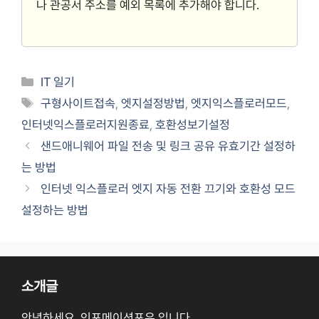
나 관공서 주소를 예외 목록에 추가해야 합니다.
Categories
IT 일기
Tags
구형사이트접속
,
엣지설정방법
,
엣지익스플로러모드
,
인터넷익스플로러지원종료
,
호환성보기설정
샌드애니웨어 파일 전송 및 링크 공유 유효기간 설정하
는 방법
인터넷 익스플로러 엣지 자동 전환 끄기와 호환성 모드
설정하는 방법
소개글
안녕하세요. 인포메이션포유 입니다.