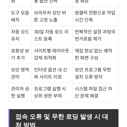
화
용 옵션 선택
능 확보
도구 모음
브라우저 상단 버
원클릭 전환으로 작업
배치
튼 고정 노출
시간 단축
자동 모드
30일 자동 로드 리
반복적인 설정 과정의
유지
스트 등록
번거로움 제거
호환성 보
사이트별 레이아웃
깨짐 현상 없는 쾌적
기 추가
강제 최적화
한 화면 구성
보안 영역
인터넷 옵션 내 신
보안 프로그램 무한
관리
뢰 사이트 지정
설치 오류 방지
관리자 권
프로그램 실행 시
시스템 파일 접근 차
한 실행
상위 권한 부여
단 문제 해결
접속 오류 및 무한 로딩 발생 시 대
처 방법