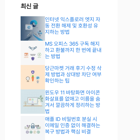
최신 글
인터넷 익스플로러 엣지 자
동 전환 해제 및 호환성 유
지하는 방법
MS 오피스 365 구독 해지
하고 환불까지 한 번에 끝내
는 방법
당근마켓 거래 후기 수정 삭
제 방법과 상대방 차단 여부
확인하는 팁
윈도우 11 바탕화면 아이콘
화살표를 없애고 이름을 숨
겨서 깔끔하게 정리하는 방
법
애플 ID 비밀번호 분실 시
이메일 인증 없이 해결하는
복구 방법과 핵심 비결