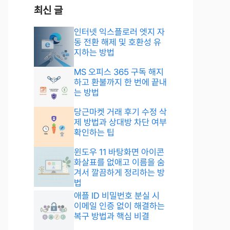
최신 글
인터넷 익스플로러 엣지 자
동 전환 해제 및 호환성 유
지하는 방법
MS 오피스 365 구독 해지
하고 환불까지 한 번에 끝내
는 방법
당근마켓 거래 후기 수정 삭
제 방법과 상대방 차단 여부
확인하는 팁
윈도우 11 바탕화면 아이콘
화살표를 없애고 이름을 숨
겨서 깔끔하게 정리하는 방
법
애플 ID 비밀번호 분실 시
이메일 인증 없이 해결하는
복구 방법과 핵심 비결