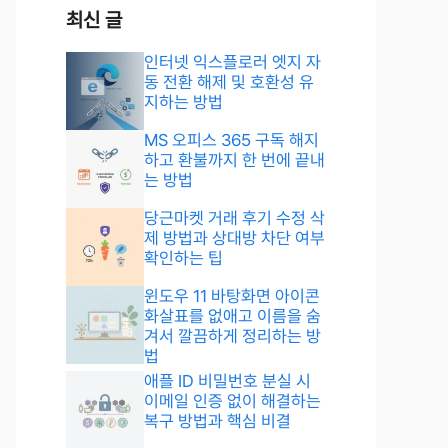
최신 글
인터넷 익스플로러 엣지 자
동 전환 해제 및 호환성 유
지하는 방법
MS 오피스 365 구독 해지
하고 환불까지 한 번에 끝내
는 방법
당근마켓 거래 후기 수정 삭
제 방법과 상대방 차단 여부
확인하는 팁
윈도우 11 바탕화면 아이콘
화살표를 없애고 이름을 숨
겨서 깔끔하게 정리하는 방
법
애플 ID 비밀번호 분실 시
이메일 인증 없이 해결하는
복구 방법과 핵심 비결