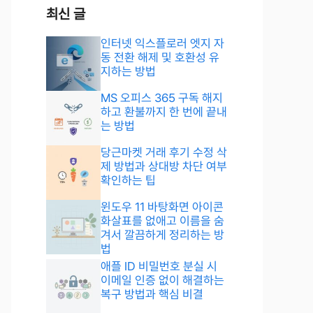
최신 글
인터넷 익스플로러 엣지 자
동 전환 해제 및 호환성 유
지하는 방법
MS 오피스 365 구독 해지
하고 환불까지 한 번에 끝내
는 방법
당근마켓 거래 후기 수정 삭
제 방법과 상대방 차단 여부
확인하는 팁
윈도우 11 바탕화면 아이콘
화살표를 없애고 이름을 숨
겨서 깔끔하게 정리하는 방
법
애플 ID 비밀번호 분실 시
이메일 인증 없이 해결하는
복구 방법과 핵심 비결