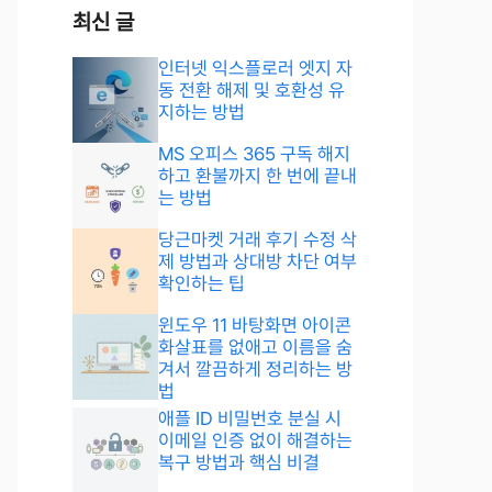
최신 글
인터넷 익스플로러 엣지 자
동 전환 해제 및 호환성 유
지하는 방법
MS 오피스 365 구독 해지
하고 환불까지 한 번에 끝내
는 방법
당근마켓 거래 후기 수정 삭
제 방법과 상대방 차단 여부
확인하는 팁
윈도우 11 바탕화면 아이콘
화살표를 없애고 이름을 숨
겨서 깔끔하게 정리하는 방
법
애플 ID 비밀번호 분실 시
이메일 인증 없이 해결하는
복구 방법과 핵심 비결