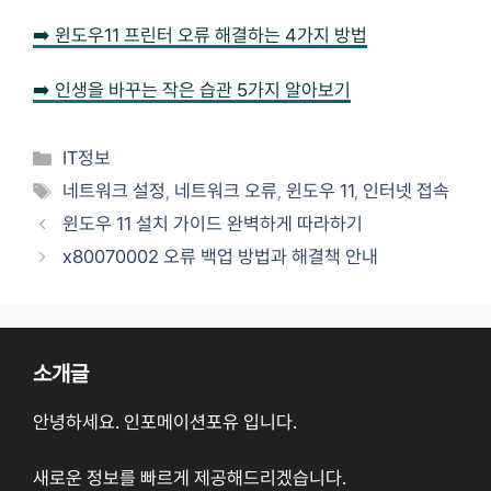
➡️ 윈도우11 프린터 오류 해결하는 4가지 방법
➡️ 인생을 바꾸는 작은 습관 5가지 알아보기
Categories
IT정보
Tags
네트워크 설정
,
네트워크 오류
,
윈도우 11
,
인터넷 접속
윈도우 11 설치 가이드 완벽하게 따라하기
x80070002 오류 백업 방법과 해결책 안내
소개글
안녕하세요. 인포메이션포유 입니다.
새로운 정보를 빠르게 제공해드리겠습니다.