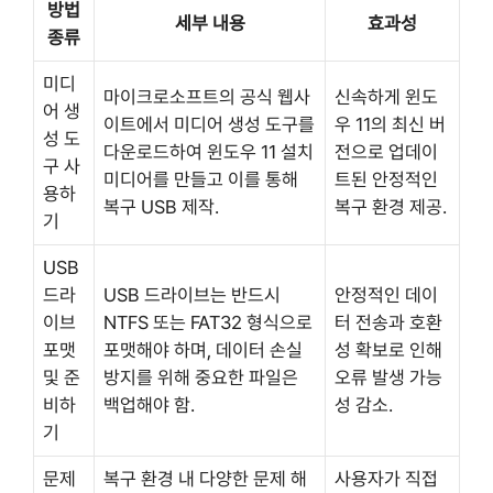
방법
세부 내용
효과성
종류
미디
마이크로소프트의 공식 웹사
신속하게 윈도
어 생
이트에서 미디어 생성 도구를
우 11의 최신 버
성 도
다운로드하여 윈도우 11 설치
전으로 업데이
구 사
미디어를 만들고 이를 통해
트된 안정적인
용하
복구 USB 제작.
복구 환경 제공.
기
USB
드라
USB 드라이브는 반드시
안정적인 데이
이브
NTFS 또는 FAT32 형식으로
터 전송과 호환
포맷
포맷해야 하며, 데이터 손실
성 확보로 인해
및 준
방지를 위해 중요한 파일은
오류 발생 가능
비하
백업해야 함.
성 감소.
기
문제
복구 환경 내 다양한 문제 해
사용자가 직접