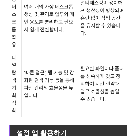
멀티태스킹이 용이해
데
여러 개의 가상 데스크톱
져 생산성이 향상되며
스
생성 및 관리로 업무와 개
혼란 없이 작업 공간
크
인 용도를 분리하고 필요
을 유지할 수 있습니
톱
시 쉽게 전환합니다.
다.
활
용
파
일
필요한 파일이나 폴더
탐
‘빠른 접근’, 탭 기능 및 강
를 신속하게 찾고 정
색
화된 검색 기능 등을 통해
리하여 시간 절약과
기
파일 관리의 효율성을 높
업무 효율성을 높일
최
입니다.
수 있습니다.
적
화
설정 앱 활용하기