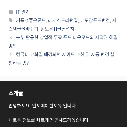
Categories
IT 일기
Tags
가독성좋은폰트
,
레지스트리편집
,
메모장폰트변경
,
시
스템글꼴바꾸기
,
윈도우11글꼴설치
눈누 활용한 상업적 무료 폰트 다운로드와 저작권 해결
방법
컴퓨터 고화질 배경화면 사이트 추천 및 자동 변경 설
정하는 방법
소개글
안녕하세요. 인포메이션포유 입니다.
새로운 정보를 빠르게 제공해드리겠습니다.