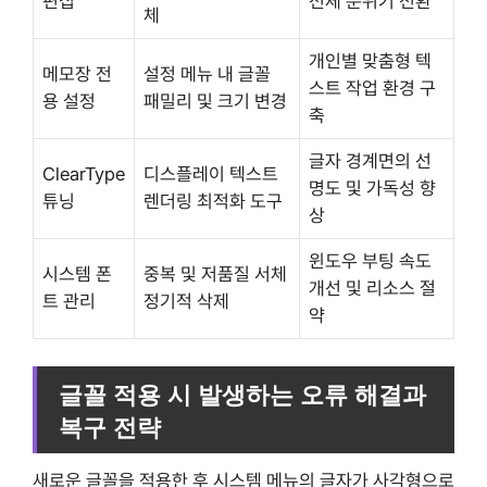
편집
전체 분위기 전환
체
개인별 맞춤형 텍
메모장 전
설정 메뉴 내 글꼴
스트 작업 환경 구
용 설정
패밀리 및 크기 변경
축
글자 경계면의 선
ClearType
디스플레이 텍스트
명도 및 가독성 향
튜닝
렌더링 최적화 도구
상
윈도우 부팅 속도
시스템 폰
중복 및 저품질 서체
개선 및 리소스 절
트 관리
정기적 삭제
약
글꼴 적용 시 발생하는 오류 해결과
복구 전략
새로운 글꼴을 적용한 후 시스템 메뉴의 글자가 사각형으로