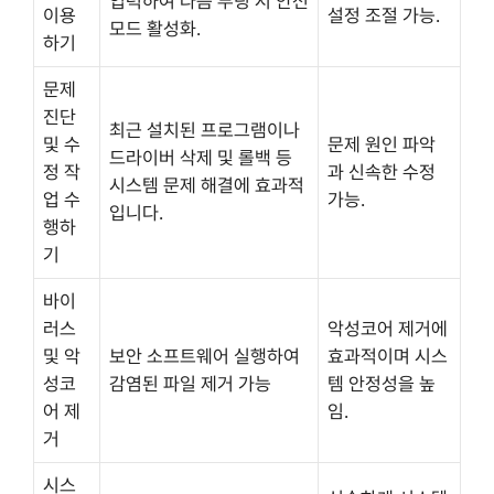
입력하여 다음 부팅 시 안전
이용
설정 조절 가능.
모드 활성화.
하기
문제
진단
최근 설치된 프로그램이나
및 수
문제 원인 파악
드라이버 삭제 및 롤백 등
정 작
과 신속한 수정
시스템 문제 해결에 효과적
업 수
가능.
입니다.
행하
기
바이
러스
악성코어 제거에
및 악
보안 소프트웨어 실행하여
효과적이며 시스
성코
감염된 파일 제거 가능
템 안정성을 높
어 제
임.
거
시스