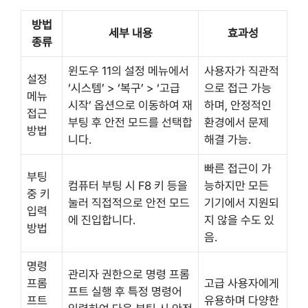
방법
세부 내용
효과성
종류
윈도우 11의 설정 메뉴에서
사용자가 직관적
설정
‘시스템’ > ‘복구’ > ‘고급
으로 접근 가능
메뉴
시작’ 옵션으로 이동하여 재
하며, 안정적인
접근
부팅 후 안전 모드를 선택합
환경에서 문제
방법
니다.
해결 가능.
빠른 접근이 가
부팅
컴퓨터 부팅 시 F8 키 등을
능하지만 모든
중 키
눌러 직접적으로 안전 모드
기기에서 지원되
입력
에 진입합니다.
지 않을 수도 있
방법
음.
명령
관리자 권한으로 명령 프롬
프롬
고급 사용자에게
프트 실행 후 특정 명령어
프트
유용하며 다양한