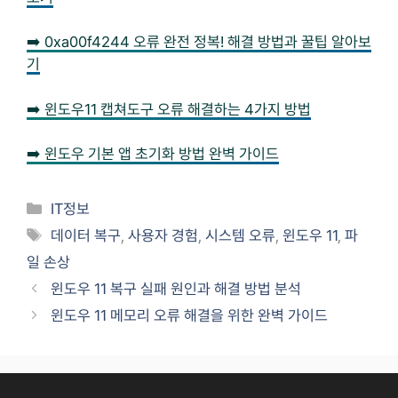
➡️ 0xa00f4244 오류 완전 정복! 해결 방법과 꿀팁 알아보
기
➡️ 윈도우11 캡쳐도구 오류 해결하는 4가지 방법
➡️ 윈도우 기본 앱 초기화 방법 완벽 가이드
Categories
IT정보
Tags
데이터 복구
,
사용자 경험
,
시스템 오류
,
윈도우 11
,
파
일 손상
윈도우 11 복구 실패 원인과 해결 방법 분석
윈도우 11 메모리 오류 해결을 위한 완벽 가이드