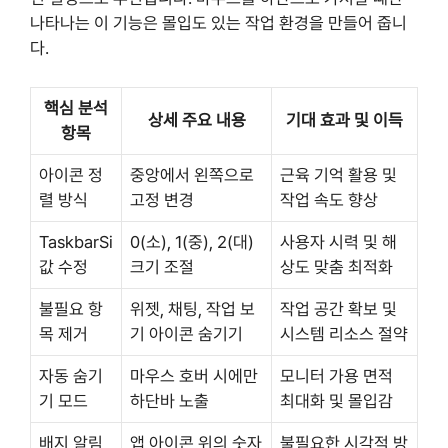
나타나는 이 기능은 몰입도 있는 작업 환경을 만들어 줍니
다.
핵심 분석
상세 주요 내용
기대 효과 및 이득
항목
아이콘 정
중앙에서 왼쪽으로
근육 기억 활용 및
렬 방식
고정 변경
작업 속도 향상
TaskbarSi
0(소), 1(중), 2(대)
사용자 시력 및 해
값 수정
크기 조절
상도 맞춤 최적화
불필요 항
위젯, 채팅, 작업 보
작업 공간 확보 및
목 제거
기 아이콘 숨기기
시스템 리소스 절약
자동 숨기
마우스 호버 시에만
모니터 가용 면적
기 모드
하단바 노출
최대화 및 몰입감
배지 알림
앱 아이콘 위의 숫자
불필요한 시각적 방