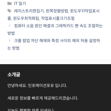
Categories
IT 일기
Tags
레지스트리편집기
,
왼쪽정렬방법
,
윈도우11작업표시
줄
,
윈도우최적화팁
,
작업표시줄크기조절
컴퓨터 소음 원인 해결과 그래픽카드 팬 속도 조절하는
방법
크롬 팝업 차단 해제와 특정 사이트 예외 허용 설정하
는 방법
소개글
안녕하세요. 인포메이션포유 입니다.
새로운 정보를 빠르게 제공해드리겠습니다.
오늘도 행복한 하루 되세요:)