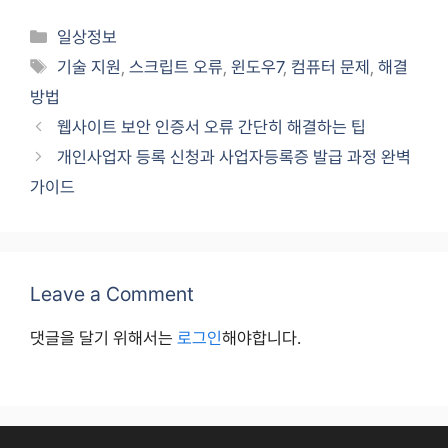
Categories
일상정보
Tags
기술 지원
,
스크립트 오류
,
윈도우7
,
컴퓨터 문제
,
해결
방법
웹사이트 보안 인증서 오류 간단히 해결하는 팁
개인사업자 등록 신청과 사업자등록증 발급 과정 완벽
가이드
Leave a Comment
댓글을 달기 위해서는
로그인
해야합니다.