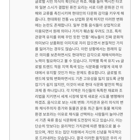
글로벌 시민 의식이 확산되곤 하죠. 예를 들어 멕시칸 타코
와 일본 스시가 결합된 퓨전 요리는 서로 다른 문화권 간 이
해와 교류를 촉진시키며 현대인의 다문화 감각을 키우게 해
줍니다. 현대화된 전통 vs 상업화 문제 하지만 이러한 변화
에는 논란도 존재합니다. 일부 전통 음식들이 상업적으로
이용되면서 원래 의미나 가치가 훼손될 우려도 크죠. 특히
관광객 유치를 위해 꾸민 듯한 ‘전통’ 메뉴들이 진짜 문화적
의미보다 상품화된 이미지로 자리 잡으면서 본질적인 가치
를 잃어가는 경우도 많습니다. 이런 상황에서는 원래의 깊
은 의미를 보존하면서도 현대적인 감각으로 재해석하려는
노력이 필요하다고 볼 수 있습니다. 지역별 특색 유지 vs 글
로벌 트렌드 적응 지역 특색 있는 식문화를 어떻게 국제 무
대에서 유지할 것인가 하는 문제도 중요합니다. 글로벌 트
렌드에 맞춰 변화하면서도 기존 고유성을 잃지 않도록 균형
잡기가 쉽지 않지만, 이것이 바로 현대 식문화 발전의 핵심
과제 중 하나입니다. 각 지역은 자신들의 독특한 재료와 조
리법을 지키면서 세계 시장에 맞게 새로운 시도를 병행해야
하겠죠. 음식으로 보는 사회 변화: 가치관과 윤리 의식의 변
화 채식주의자 증가와 동물권 운동 최근 들어 동물 복지와
환경 보호라는 이유로 채식을 선택하는 사람들이 늘어나면
서 기존 육류 중심 식문화에 도전장이 되고 있습니다. 이는
단순히 맛보다는 윤리적인 가치관에 따른 행동으로 볼 수
있으며, 개인 또는 집단 차원에서 자신의 신념을 적극적으
로 드러내려는 모습입니다. 결국 이러한 움직임은 우리 사