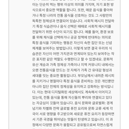
이는 단순히 먹는 행위 이상의 의미를 가지며, 자기 표현 방
식으로서 중요한 역할을 합니다. 또한, 매운 음식을 좋아하
거나 특정 나라의 전통 음식을 선호하는 것도 그 사람만의
독특한 정체성과 연결되어 있습니다. 사회적 메시지 전달하
기 특정 식습관이나 음식 선택은 때때로 사회적 메시지를
전달하기 위한 수단이 되기도 합니다. 예를 들어, 환경 보호
를 위해 채식을 선택하거나 공공 정책에 반대하는 의미로
특정 음식을 기피하는 행동은 자신이 속한 집단 또는 신념
체계를 보여주는 방법입니다. 이렇게 보면 결국 우리의 식
습관은 자신이 어떤 가치관과 연계되어 있는지 보여주는 작
은 표지판 같은 역할도 수행한다고 할 수 있겠네요. 문화적
유산 계승과 가족 정체성 가족이나 지역 커뮤니티 내에서는
오랜 전통음식을 만드는 것 자체가 가족 간 유대감 형성과
세대를 잇는 중요한 활동입니다. 부모님께서 내려준 레시피
를 지키거나 명절마다 특정 음식을 준비하는 것은 개인뿐만
아니라 집단 전체의 정체성을 유지하고 강화하는 방식입니
다. 이는 현대 디지털화된 세상에서도 계속해서 이어지고
있는데, 전통 음식을 통해 자신들의 뿌리와 연결되고 있다
는 자긍심이 깃들어 있습니다. 음식 문화와 글로벌화: 경계
넘기와 차별화 전략 글로벌 퓨전 요리와 문화 교류 세계 각
국이 서로 영향을 주고받으며 새로운 퓨전 요리가 등장하면
서 기존 국경을 뛰어넘는 맛들이 탄생하고 있습니다. 이 과
정에서 다양한 문화가 융합되고 공유됨으로써 자연스럽게