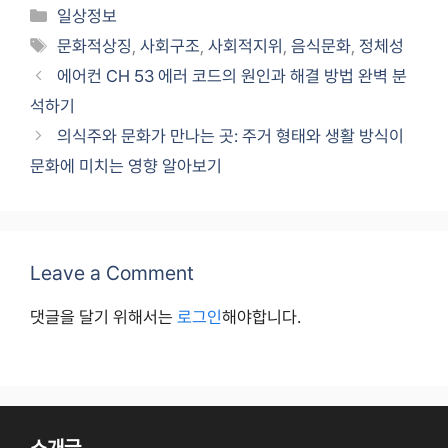
Categories
일상정보
Tags
문화적상징
,
사회구조
,
사회적지위
,
음식문화
,
정체성
에어컨 CH 53 에러 코드의 원인과 해결 방법 완벽 분
석하기
의식주와 문화가 만나는 곳: 주거 형태와 생활 방식이
문화에 미치는 영향 알아보기
Leave a Comment
댓글을 달기 위해서는
로그인
해야합니다.
소개글