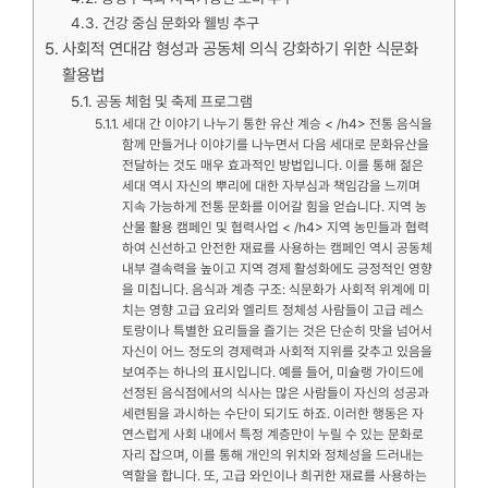
건강 중심 문화와 웰빙 추구
사회적 연대감 형성과 공동체 의식 강화하기 위한 식문화
활용법
공동 체험 및 축제 프로그램
세대 간 이야기 나누기 통한 유산 계승 < /h4> 전통 음식을
함께 만들거나 이야기를 나누면서 다음 세대로 문화유산을
전달하는 것도 매우 효과적인 방법입니다. 이를 통해 젊은
세대 역시 자신의 뿌리에 대한 자부심과 책임감을 느끼며
지속 가능하게 전통 문화를 이어갈 힘을 얻습니다. 지역 농
산물 활용 캠페인 및 협력사업 < /h4> 지역 농민들과 협력
하여 신선하고 안전한 재료를 사용하는 캠페인 역시 공동체
내부 결속력을 높이고 지역 경제 활성화에도 긍정적인 영향
을 미칩니다. 음식과 계층 구조: 식문화가 사회적 위계에 미
치는 영향 고급 요리와 엘리트 정체성 사람들이 고급 레스
토랑이나 특별한 요리들을 즐기는 것은 단순히 맛을 넘어서
자신이 어느 정도의 경제력과 사회적 지위를 갖추고 있음을
보여주는 하나의 표시입니다. 예를 들어, 미슐랭 가이드에
선정된 음식점에서의 식사는 많은 사람들이 자신의 성공과
세련됨을 과시하는 수단이 되기도 하죠. 이러한 행동은 자
연스럽게 사회 내에서 특정 계층만이 누릴 수 있는 문화로
자리 잡으며, 이를 통해 개인의 위치와 정체성을 드러내는
역할을 합니다. 또, 고급 와인이나 희귀한 재료를 사용하는