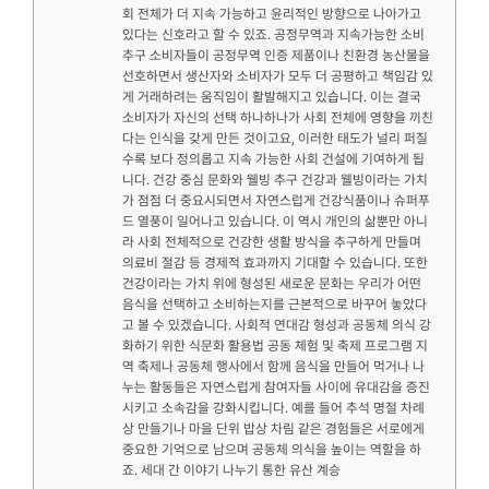
회 전체가 더 지속 가능하고 윤리적인 방향으로 나아가고
있다는 신호라고 할 수 있죠. 공정무역과 지속가능한 소비
추구 소비자들이 공정무역 인증 제품이나 친환경 농산물을
선호하면서 생산자와 소비자가 모두 더 공평하고 책임감 있
게 거래하려는 움직임이 활발해지고 있습니다. 이는 결국
소비자가 자신의 선택 하나하나가 사회 전체에 영향을 끼친
다는 인식을 갖게 만든 것이고요, 이러한 태도가 널리 퍼질
수록 보다 정의롭고 지속 가능한 사회 건설에 기여하게 됩
니다. 건강 중심 문화와 웰빙 추구 건강과 웰빙이라는 가치
가 점점 더 중요시되면서 자연스럽게 건강식품이나 슈퍼푸
드 열풍이 일어나고 있습니다. 이 역시 개인의 삶뿐만 아니
라 사회 전체적으로 건강한 생활 방식을 추구하게 만들며
의료비 절감 등 경제적 효과까지 기대할 수 있습니다. 또한
건강이라는 가치 위에 형성된 새로운 문화는 우리가 어떤
음식을 선택하고 소비하는지를 근본적으로 바꾸어 놓았다
고 볼 수 있겠습니다. 사회적 연대감 형성과 공동체 의식 강
화하기 위한 식문화 활용법 공동 체험 및 축제 프로그램 지
역 축제나 공동체 행사에서 함께 음식을 만들어 먹거나 나
누는 활동들은 자연스럽게 참여자들 사이에 유대감을 증진
시키고 소속감을 강화시킵니다. 예를 들어 추석 명절 차례
상 만들기나 마을 단위 밥상 차림 같은 경험들은 서로에게
중요한 기억으로 남으며 공동체 의식을 높이는 역할을 하
죠. 세대 간 이야기 나누기 통한 유산 계승