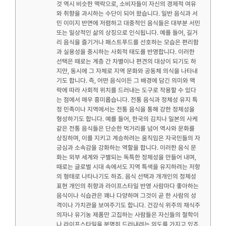
것 역시 비슷한 맥락으로, 소비자들이 자신의 경제적 여유
와 취향을 과시하는 수단이 되어 왔습니다. 일반 음식과 서
민 이미지 반면에 저렴하고 대중적인 음식들은 대부분 서민
또는 일상적인 삶의 상징으로 인식됩니다. 예를 들어, 길거
리 음식을 즐기거나 패스트푸드를 선호하는 모습은 편리함
과 실용성을 중시하는 사회적 태도를 반영합니다. 이러한
선택은 때로는 계층 간 차별이나 편견의 대상이 되기도 하
지만, 동시에 그 자체로 지역 문화와 공동체 의식을 나타내
기도 합니다. 즉, 어떤 음식이든 그 배경에 담긴 의미와 맥
락에 따라 사회적 위치를 드러내는 도구로 작용할 수 있다
는 점에서 매우 흥미롭습니다. 전통 음식과 정체성 유지 특
정 민족이나 지역에서는 전통 음식을 통해 강한 정체성을
형성하기도 합니다. 예를 들어, 한국의 김치나 일본의 사케
같은 전통 음식들은 단순한 먹거리를 넘어 역사와 문화를
상징하며, 이를 지키고 계승하려는 움직임은 자국민들의 자
긍심과 소속감을 강화하는 역할을 합니다. 이러한 음식 문
화는 외부 세계와 구별되는 독특한 정체성을 만들어 내며,
때로는 글로벌 시대 속에서도 지역 특색을 유지하려는 저항
의 형태로 나타나기도 하죠. 음식 선택과 개개인의 정체성
표현 개인의 취향과 라이프스타일 반영 사람마다 좋아하는
음식이나 식습관은 꽤나 다양하며 그것이 곧 한 사람의 성
격이나 가치관을 보여주기도 합니다. 건강식 위주의 채식주
의자나 유기농 제품만 고집하는 사람들은 자신들의 철학이
나 라이프스타일을 분명히 드러내려는 의도를 가지고 있죠.