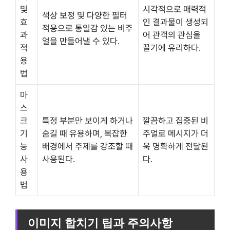
및
시각적으로 매력적
색상 보정 및 다양한 필터
효
인 결과물이 생성되
적용으로 통일감 있는 비주
과
어 관객의 관심을
얼을 만들어낼 수 있다.
적
끌기에 유리하다.
용
법
마
스
크
특정 부분만 보이게 하거나
깔끔하고 집중된 비
기
숨길 때 유용하며, 복잡한
주얼로 메시지가 더
능
배경에서 주제를 강조할 때
욱 명확하게 전달된
사
사용된다.
다.
용
법
이미지 합치기 팁과 주의사항