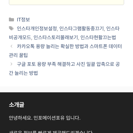
Categories
IT정보
Tags
인스타개인정보설정
,
인스타그램활동중끄기
,
인스타
비공개모드
,
인스타스토리몰래보기
,
인스타현활끄는법
카카오톡 용량 늘리는 확실한 방법과 스마트폰 데이터
관리 꿀팁
구글 포토 용량 부족 해결하고 사진 일괄 압축으로 공
간 늘리는 방법
소개글
안녕하세요. 인포메이션포유 입니다.
새로운 정보를 빠르게 제공해드리겠습니다.