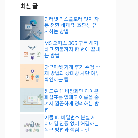
최신 글
인터넷 익스플로러 엣지 자
동 전환 해제 및 호환성 유
지하는 방법
MS 오피스 365 구독 해지
하고 환불까지 한 번에 끝내
는 방법
당근마켓 거래 후기 수정 삭
제 방법과 상대방 차단 여부
확인하는 팁
윈도우 11 바탕화면 아이콘
화살표를 없애고 이름을 숨
겨서 깔끔하게 정리하는 방
법
애플 ID 비밀번호 분실 시
이메일 인증 없이 해결하는
복구 방법과 핵심 비결