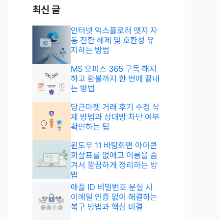
최신 글
인터넷 익스플로러 엣지 자
동 전환 해제 및 호환성 유
지하는 방법
MS 오피스 365 구독 해지
하고 환불까지 한 번에 끝내
는 방법
당근마켓 거래 후기 수정 삭
제 방법과 상대방 차단 여부
확인하는 팁
윈도우 11 바탕화면 아이콘
화살표를 없애고 이름을 숨
겨서 깔끔하게 정리하는 방
법
애플 ID 비밀번호 분실 시
이메일 인증 없이 해결하는
복구 방법과 핵심 비결