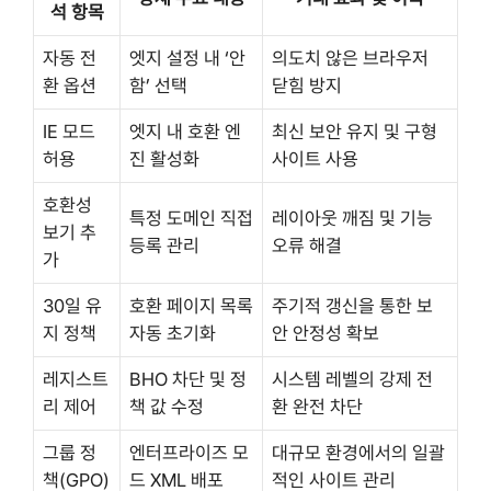
석 항목
자동 전
엣지 설정 내 ‘안
의도치 않은 브라우저
환 옵션
함’ 선택
닫힘 방지
IE 모드
엣지 내 호환 엔
최신 보안 유지 및 구형
허용
진 활성화
사이트 사용
호환성
특정 도메인 직접
레이아웃 깨짐 및 기능
보기 추
등록 관리
오류 해결
가
30일 유
호환 페이지 목록
주기적 갱신을 통한 보
지 정책
자동 초기화
안 안정성 확보
레지스트
BHO 차단 및 정
시스템 레벨의 강제 전
리 제어
책 값 수정
환 완전 차단
그룹 정
엔터프라이즈 모
대규모 환경에서의 일괄
책(GPO)
드 XML 배포
적인 사이트 관리