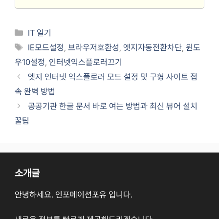
Categories
IT 일기
Tags
IE모드설정
,
브라우저호환성
,
엣지자동전환차단
,
윈도
우10설정
,
인터넷익스플로러끄기
엣지 인터넷 익스플로러 모드 설정 및 구형 사이트 접
속 완벽 방법
공공기관 한글 문서 바로 여는 방법과 최신 뷰어 설치
꿀팁
소개글
안녕하세요. 인포메이션포유 입니다.