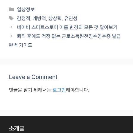
Categories
일상정보
Tags
감정적
,
개방적
,
상상력
,
유연성
네이버 스마트스토어 이름 변경의 모든 것 알아보기
퇴직 후에도 걱정 없는 근로소득원천징수영수증 발급
완벽 가이드
Leave a Comment
댓글을 달기 위해서는
로그인
해야합니다.
소개글