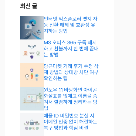
최신 글
인터넷 익스플로러 엣지 자
동 전환 해제 및 호환성 유
지하는 방법
MS 오피스 365 구독 해지
하고 환불까지 한 번에 끝내
는 방법
당근마켓 거래 후기 수정 삭
제 방법과 상대방 차단 여부
확인하는 팁
윈도우 11 바탕화면 아이콘
화살표를 없애고 이름을 숨
겨서 깔끔하게 정리하는 방
법
애플 ID 비밀번호 분실 시
이메일 인증 없이 해결하는
복구 방법과 핵심 비결