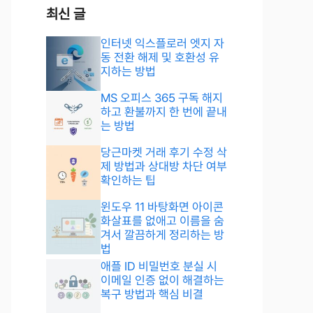
최신 글
인터넷 익스플로러 엣지 자
동 전환 해제 및 호환성 유
지하는 방법
MS 오피스 365 구독 해지
하고 환불까지 한 번에 끝내
는 방법
당근마켓 거래 후기 수정 삭
제 방법과 상대방 차단 여부
확인하는 팁
윈도우 11 바탕화면 아이콘
화살표를 없애고 이름을 숨
겨서 깔끔하게 정리하는 방
법
애플 ID 비밀번호 분실 시
이메일 인증 없이 해결하는
복구 방법과 핵심 비결