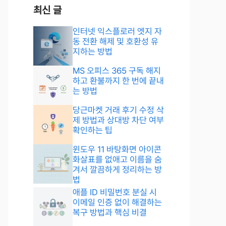
최신 글
인터넷 익스플로러 엣지 자
동 전환 해제 및 호환성 유
지하는 방법
MS 오피스 365 구독 해지
하고 환불까지 한 번에 끝내
는 방법
당근마켓 거래 후기 수정 삭
제 방법과 상대방 차단 여부
확인하는 팁
윈도우 11 바탕화면 아이콘
화살표를 없애고 이름을 숨
겨서 깔끔하게 정리하는 방
법
애플 ID 비밀번호 분실 시
이메일 인증 없이 해결하는
복구 방법과 핵심 비결