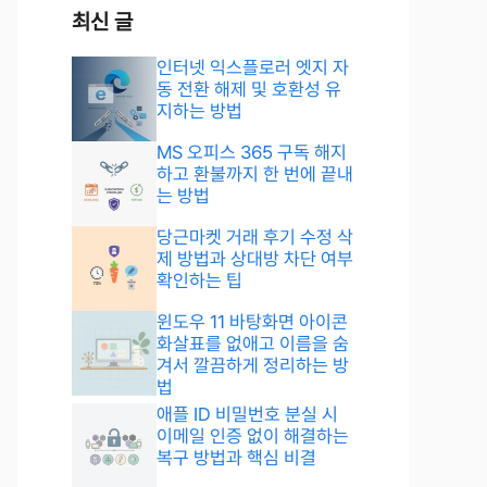
최신 글
인터넷 익스플로러 엣지 자
동 전환 해제 및 호환성 유
지하는 방법
MS 오피스 365 구독 해지
하고 환불까지 한 번에 끝내
는 방법
당근마켓 거래 후기 수정 삭
제 방법과 상대방 차단 여부
확인하는 팁
윈도우 11 바탕화면 아이콘
화살표를 없애고 이름을 숨
겨서 깔끔하게 정리하는 방
법
애플 ID 비밀번호 분실 시
이메일 인증 없이 해결하는
복구 방법과 핵심 비결