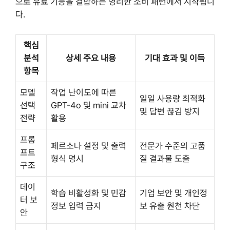
으로 유료 기능을 결합하는 영리한 소비 패턴에서 시작됩니
다.
핵심
분석
상세 주요 내용
기대 효과 및 이득
항목
모델
작업 난이도에 따른
일일 사용량 최적화
선택
GPT-4o 및 mini 교차
및 답변 끊김 방지
전략
활용
프롬
페르소나 설정 및 출력
전문가 수준의 고품
프트
형식 명시
질 결과물 도출
구조
데이
학습 비활성화 및 민감
기업 보안 및 개인정
터 보
정보 입력 금지
보 유출 원천 차단
안