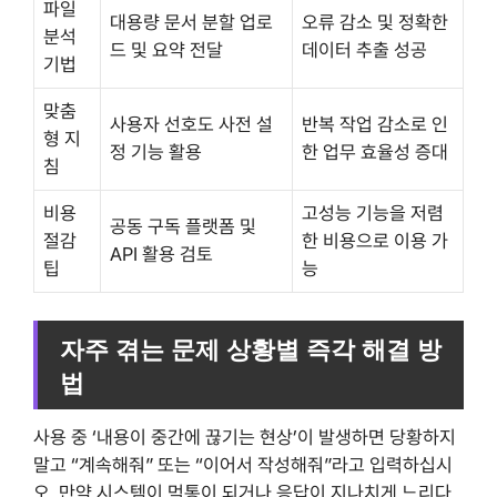
파일
대용량 문서 분할 업로
오류 감소 및 정확한
분석
드 및 요약 전달
데이터 추출 성공
기법
맞춤
사용자 선호도 사전 설
반복 작업 감소로 인
형 지
정 기능 활용
한 업무 효율성 증대
침
비용
고성능 기능을 저렴
공동 구독 플랫폼 및
절감
한 비용으로 이용 가
API 활용 검토
팁
능
자주 겪는 문제 상황별 즉각 해결 방
법
사용 중 ‘내용이 중간에 끊기는 현상’이 발생하면 당황하지
말고 “계속해줘” 또는 “이어서 작성해줘”라고 입력하십시
오. 만약 시스템이 먹통이 되거나 응답이 지나치게 느리다