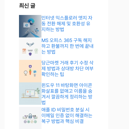
최신 글
인터넷 익스플로러 엣지 자
동 전환 해제 및 호환성 유
지하는 방법
MS 오피스 365 구독 해지
하고 환불까지 한 번에 끝내
는 방법
당근마켓 거래 후기 수정 삭
제 방법과 상대방 차단 여부
확인하는 팁
윈도우 11 바탕화면 아이콘
화살표를 없애고 이름을 숨
겨서 깔끔하게 정리하는 방
법
애플 ID 비밀번호 분실 시
이메일 인증 없이 해결하는
복구 방법과 핵심 비결