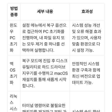
방법
세부 내용
효과성
종류
윈도
설정 메뉴에서 복구 옵션으
시스템 성능 개선
우
로 접근하여 PC 초기화를
및 오류 해결 효과
PC
진행하며, 내 파일 유지 또
가 있으며, 사용자
초기
는 모두 제거 중 하나를 선
맞춤 환경으로 다
화
택하여 실행합니다.
시 설정 가능.
복구 모드에 진입 후 디스크
맥
안정적인 시스템
유틸리티로 하드 드라이브
OS
환경 구축과 함께
지우기를 수행하고 macOS
초기
최신 버전으로 업
재설치를 통해 새롭게 시작
화
데이트 가능.
합니다.
리눅
스
터미널 명령어로 불필요한
시스
패키지를 제거하고 부팅 가
시스템 속도 향상