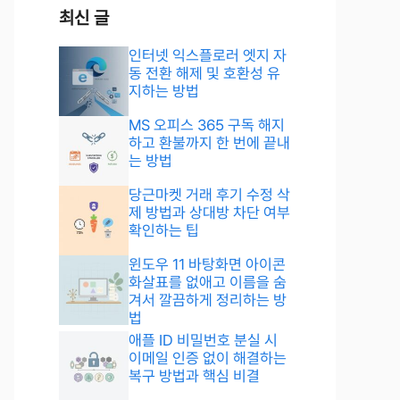
최신 글
인터넷 익스플로러 엣지 자
동 전환 해제 및 호환성 유
지하는 방법
MS 오피스 365 구독 해지
하고 환불까지 한 번에 끝내
는 방법
당근마켓 거래 후기 수정 삭
제 방법과 상대방 차단 여부
확인하는 팁
윈도우 11 바탕화면 아이콘
화살표를 없애고 이름을 숨
겨서 깔끔하게 정리하는 방
법
애플 ID 비밀번호 분실 시
이메일 인증 없이 해결하는
복구 방법과 핵심 비결