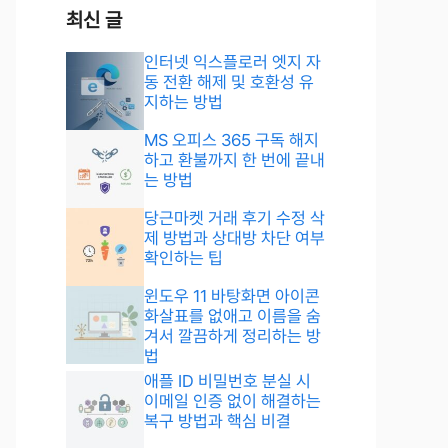
최신 글
인터넷 익스플로러 엣지 자
동 전환 해제 및 호환성 유
지하는 방법
MS 오피스 365 구독 해지
하고 환불까지 한 번에 끝내
는 방법
당근마켓 거래 후기 수정 삭
제 방법과 상대방 차단 여부
확인하는 팁
윈도우 11 바탕화면 아이콘
화살표를 없애고 이름을 숨
겨서 깔끔하게 정리하는 방
법
애플 ID 비밀번호 분실 시
이메일 인증 없이 해결하는
복구 방법과 핵심 비결