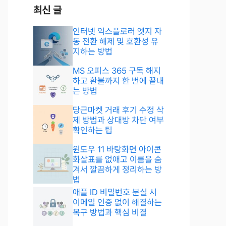
최신 글
인터넷 익스플로러 엣지 자
동 전환 해제 및 호환성 유
지하는 방법
MS 오피스 365 구독 해지
하고 환불까지 한 번에 끝내
는 방법
당근마켓 거래 후기 수정 삭
제 방법과 상대방 차단 여부
확인하는 팁
윈도우 11 바탕화면 아이콘
화살표를 없애고 이름을 숨
겨서 깔끔하게 정리하는 방
법
애플 ID 비밀번호 분실 시
이메일 인증 없이 해결하는
복구 방법과 핵심 비결