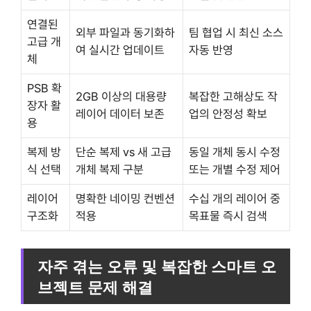
연결된
외부 파일과 동기화하
팀 협업 시 최신 소스
고급 개
여 실시간 업데이트
자동 반영
체
PSB 확
2GB 이상의 대용량
복잡한 고해상도 작
장자 활
레이어 데이터 보존
업의 안정성 확보
용
복제 방
단순 복제 vs 새 고급
동일 개체 동시 수정
식 선택
개체 복제 구분
또는 개별 수정 제어
레이어
명확한 네이밍 컨벤션
수십 개의 레이어 중
구조화
적용
목표물 즉시 검색
자주 겪는 오류 및 복잡한 스마트 오
브젝트 문제 해결